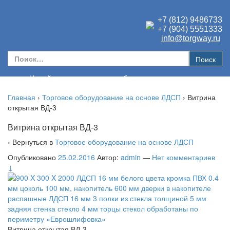
Перейти к содержимому
Перейти к главному меню
+7 (812) 9486733
+7 (904) 5551333
info@torgway.ru
Найти:
Новый взгляд на торговое оборудование для магазина
Главная
›
Торговое оборудование на основе ЛДСП
›
Витрина
открытая ВД-3
Витрина открытая ВД-3
‹ Вернуться в
Торговое оборудование на основе ЛДСП
Опубликовано
25.02.2016
Автор:
admin
—
Нет комментариев
↓
Витрина открытая ВД-3